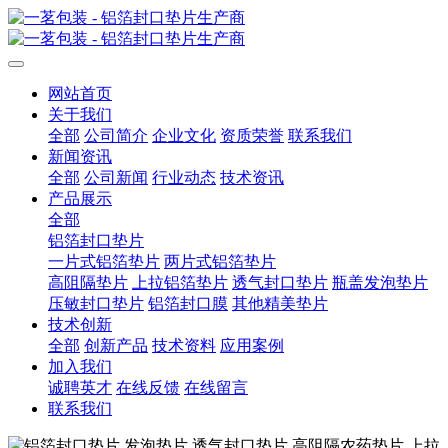
网站首页
关于我们
全部
公司简介
企业文化
资质荣誉
联系我们
新闻资讯
全部
公司新闻
行业动态
技术资讯
产品展示
全部
铝箔封口垫片
一片式铝箔垫片
两片式铝箔垫片
高阻隔垫片
上拉铝箔垫片
透气封口垫片
瓶盖发泡垫片
压敏封口垫片
铝箔封口膜
其他精美垫片
技术创新
全部
创新产品
技术资料
应用案例
加入我们
诚聘英才
在线反馈
在线留言
联系我们