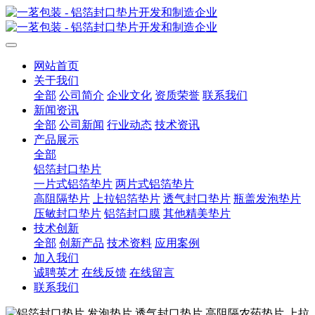
网站首页
关于我们
全部
公司简介
企业文化
资质荣誉
联系我们
新闻资讯
全部
公司新闻
行业动态
技术资讯
产品展示
全部
铝箔封口垫片
一片式铝箔垫片
两片式铝箔垫片
高阻隔垫片
上拉铝箔垫片
透气封口垫片
瓶盖发泡垫片
压敏封口垫片
铝箔封口膜
其他精美垫片
技术创新
全部
创新产品
技术资料
应用案例
加入我们
诚聘英才
在线反馈
在线留言
联系我们